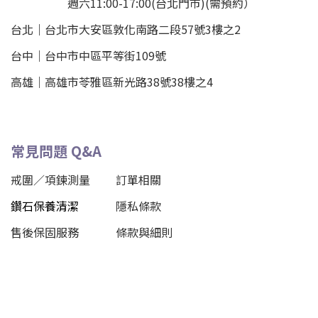
週六11:00-17:00(台北門市)(需預約）
台北
｜
台北市大安區敦化南路二段57號3樓之2
台中｜
台中市中區平等街109號
高雄｜
高雄市苓雅區新光路38號38樓之4
常見問題 Q&A
戒圍／項鍊測量
訂單相關
鑽石保養清潔
隱私條款
售後保固服務
條款與細則