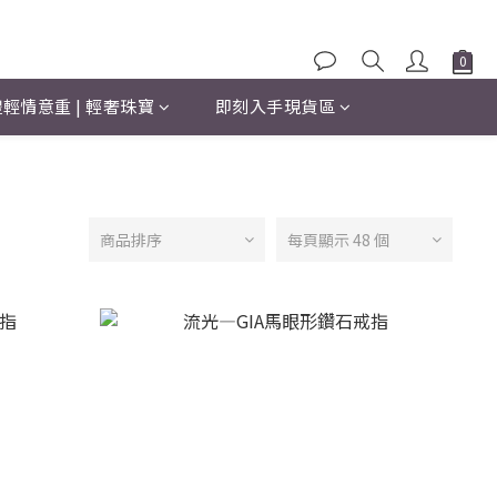
輕情意重 | 輕奢珠寶
即刻入手現貨區
商品排序
每頁顯示 48 個