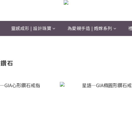
靈感成形 | 設計珠寶
為愛親手造 | 婚嫁系列
禮
屬鑽石