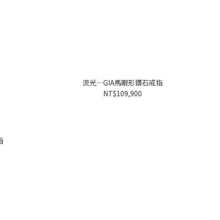
流光—GIA馬眼形鑽石戒指
NT$109,900