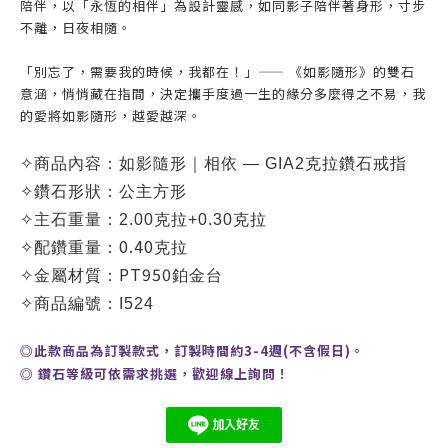
陪伴，以「永恆的相伴」為設計靈感，如同影子陪伴著身形，寸步
不離，日夜相隨。
「別忘了，需要我的時候，我都在！」—— 《如影隨形》的雙石
意涵，悄悄藏在指間，決定攜手度過一生的緣分多麼得之不易，我
的愛將如影隨形，越愛越深。
✧
商品內容：
如影隨形｜相依 — GIA2克拉鑽石戒指
✧
鑽石形狀：公主方形
✧
主石重量：2.00克拉+0.30克拉
0.40
✧
配鑽重量：
克拉
PT950
✧
金屬材質：
鉑金台
✧
商品編號：
I524
◎此款商品為訂製款式，訂製時間約3-4週(不含假日)。
◎
鑽石等級可依需求挑選，歡迎線上詢問！