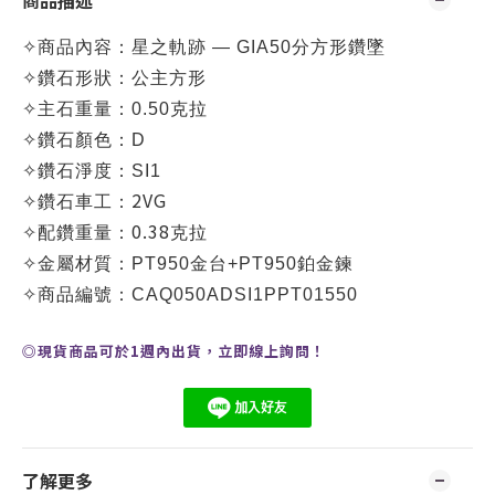
商品描述
✧
商品內容：星之軌跡 — GIA50分方形鑽墜
✧
鑽石形狀：公主方形
✧
主石重量：0.50克拉
✧
鑽石顏色：D
✧
鑽石淨度：SI1
2VG
✧
鑽石車工：
0.38
✧
配鑽重量：
克拉
✧
金屬材質：PT950金台+PT950鉑金鍊
✧
商品編號：
CAQ050ADSI1PPT01550
◎現貨商品可於1週內出貨，
立即線上
詢問
！
了解更多