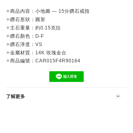
✧
商品內容：
小地圖 — 15分鑽石戒指
✧
鑽石形狀：圓形
✧
主石重量：約0.15克拉
✧
鑽石顏色：D-F
✧
鑽石淨度：VS
✧
金屬材質：14K 玫瑰金台
✧
商品編號：CA
R015F4R90164
了解更多