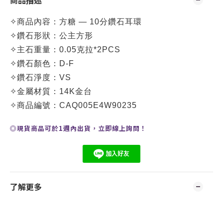
商品描述
✧
商品內容：
方糖 — 10分鑽石耳環
✧
鑽石形狀：公主方
形
✧
主石重量：0.05克拉*2PCS
✧
鑽石顏色：D-F
✧
鑽石淨度：VS
✧
金屬材質：14K金台
✧
商品編號：CAQ005E4W90235
◎現貨商品可於1週內出貨，
立即線上
詢問
！
了解更多