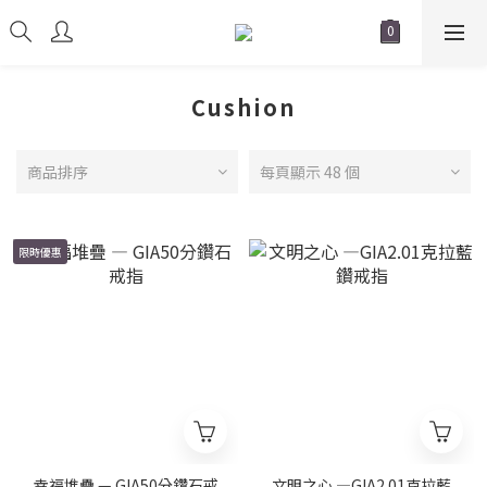
Cushion
商品排序
每頁顯示 48 個
限時優惠
幸福堆疊 — GIA50分鑽石戒
文明之心 —GIA2.01克拉藍