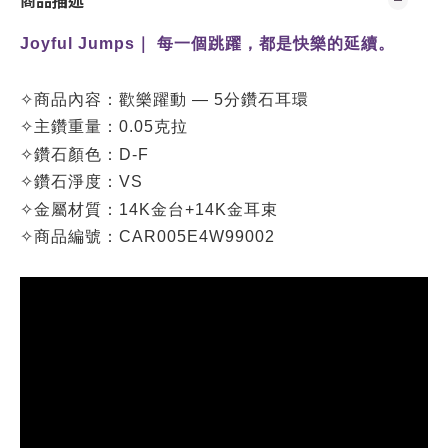
商品描述
Joyful Jumps
｜
每一個跳躍，都是快樂的延續
。
✧
商品內容：
歡樂躍動 — 5分鑽石耳環
✧
主鑽重量：0.05克拉
✧
鑽石顏色：D-F
✧
鑽石淨度：VS
✧
金屬材質：14K金台+14K金耳束
✧
商品編號：
CAR005E4W99002