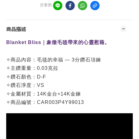
分享到
商品描述
Blanket Bliss｜象徵毛毯帶來的心靈慰藉
。
✧
商品內容：
毛毯的幸福 — 3分鑽石項鍊
✧
主鑽重量：0.03克拉
✧
鑽石顏色：D-F
✧
鑽石淨度：VS
✧
金屬材質：14K金台+14K金鍊
✧
商品編號：
CAR003P4Y99013