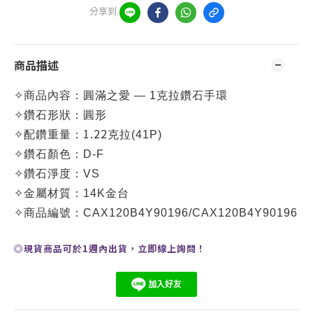
分享到
商品描述
✧
商品內容：
圓滿之愛 — 1克拉鑽石手環
✧
鑽石形狀：圓形
1.22
✧
配鑽重量：
克拉(41P)
✧
鑽石顏色：D-F
✧
鑽石淨度：VS
✧
金屬材質：14K金台
✧
商品編號：CAX120B4Y90196/
CAX120B4Y90196
◎現貨商品可於1週內出貨，
立即線上
詢問
！