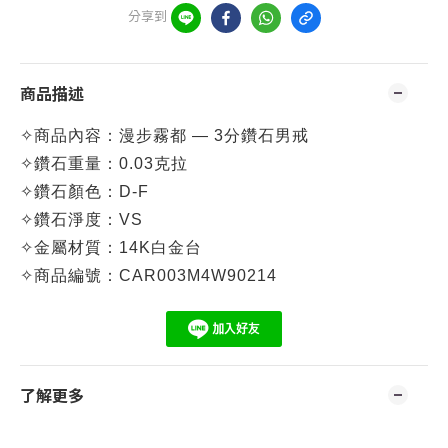
分享到
商品描述
✧
商品內容：漫步霧都 — 3分鑽石男戒
✧
鑽石重量：0.03克拉
✧
鑽石顏色：D-F
✧
鑽石淨度：VS
✧
金屬材質：
14K白金台
✧
商品編號：CA
R003M4W90214
了解更多