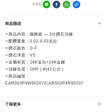
分享到
商品描述
✧
商品內容：
圓舞曲 — 3分鑽石項鍊
✧配鑽
重量：0.02-0.03克拉
✧
鑽石顏色：D-F
✧
鑽石淨度：VS
✧
金屬材質：14K金台+14K金鍊
✧
項鍊長度
：16吋 ( 約41公分 )
✧
商品編號：
CA
R003P4W90207/
CA
R003P4R90207
了解更多