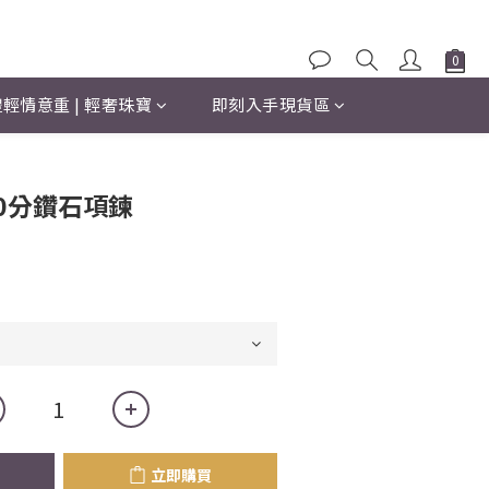
輕情意重 | 輕奢珠寶
即刻入手現貨區
立即購買
10分鑽石項鍊
立即購買