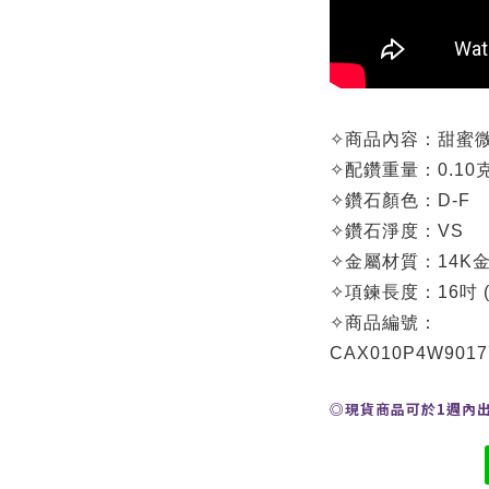
✧
商品內容：
甜蜜微
✧
配鑽重量：0.10
✧
鑽石顏色：D-F
✧
鑽石淨度：VS
✧
金屬材質：14K金
✧
項鍊長度
：16吋 
✧
商品編號：
CA
X010P4W9017
◎現貨商品可於1週內