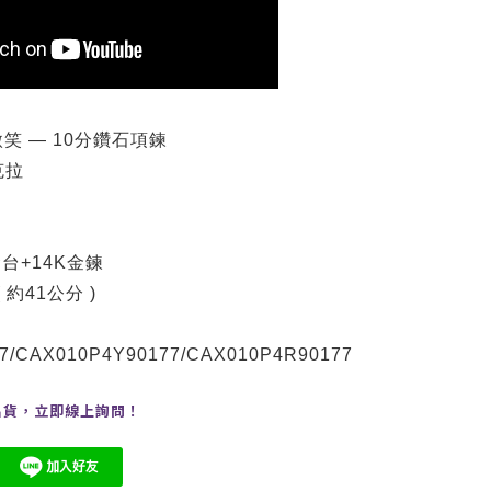
笑 — 10分鑽石項鍊
克拉
台+14K金鍊
( 約41公分 )
7/
CA
X010P4Y90177
/
CA
X010P4R90177
出貨，
立即線上
詢問
！