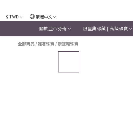
$
TWD
繁體中文
關於亞帝芬奇
限量典珍藏 | 高級珠寶
全部商品
/
輕奢珠寶
/
鑽墜輕珠寶