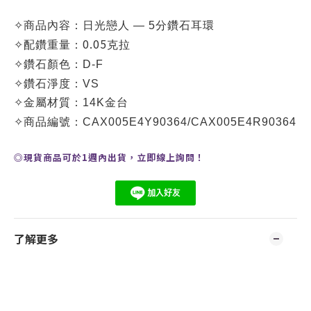
✧
商品內容：
日光戀人 — 5分鑽石耳環
0.05
✧
配鑽重量：
克拉
✧
鑽石顏色：D-F
✧
鑽石淨度：VS
✧
金屬材質：14K金台
✧
商品編號：CA
X005E4Y90364
/
CA
X005E4R90364
◎現貨商品可於1週內出貨，
立即線上
詢問
！
了解更多