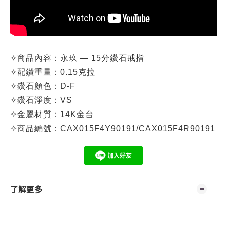
✧
商品內容：
永玖 — 15分鑽石戒指
✧
配鑽重量：0.
15克拉
✧
鑽石顏色：D-F
✧
鑽石淨度：VS
✧
金屬材質：14K金台
✧
商品編號：CA
X015F4Y90191/CAX015F4R90191
了解更多