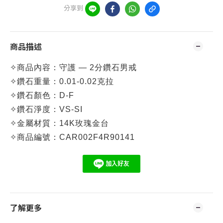
分享到
商品描述
✧
商品內容：守護 — 2分鑽石男戒
✧
鑽石重量：
0.01-0.02克拉
✧
鑽石顏色：D-F
✧
鑽石淨度：VS-SI
✧
金屬材質：14K玫瑰
金台
✧
商品編號：
CAR002F4R90141
了解更多