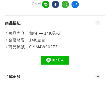
分享到
商品描述
✧
商品內容：相擁 — 14K男戒
✧
金屬材質：14K
金台
✧
商品編號：C
NM4W90273
了解更多