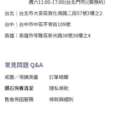
週六11:00-17:00(台北門市)(需預約）
台北
｜
台北市大安區敦化南路二段57號3樓之2
台中｜
台中市中區平等街109號
高雄｜
高雄市苓雅區新光路38號38樓之4
常見問題 Q&A
戒圍／項鍊測量
訂單相關
鑽石保養清潔
隱私條款
售後保固服務
條款與細則