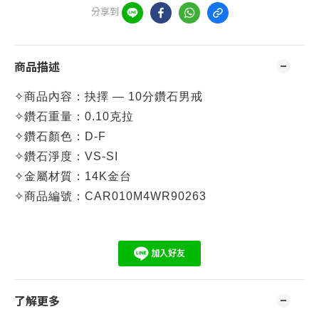
分享到
商品描述
✧
商品內容：抉擇 — 10分鑽石男戒
✧
鑽石重量：0.10克拉
✧
鑽石顏色：D-F
✧
鑽石淨度：VS-SI
✧
金屬材質：14K
金台
✧
商品編號：CA
R010M4WR90263
了解更多