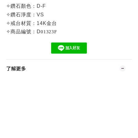
✧
鑽石顏色：D-F
✧
鑽石淨度：VS
✧
戒台材質：14K金台
✧
商品編號：D
01323F
了解更多