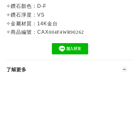
✧
鑽石顏色：D-F
✧
鑽石淨度：VS
✧
金屬材質：14K金台
✧
商品編號：CAX
004F4WR90262
了解更多