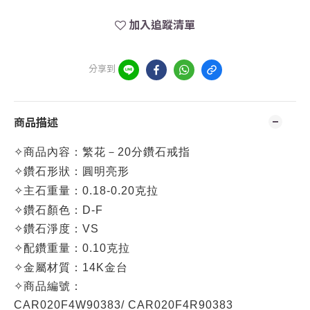
加入追蹤清單
分享到
商品描述
✧
商品內容：
繁花－20分鑽石戒指
✧
鑽石形狀：圓明亮形
✧
主石重量：0.18-0.20克拉
✧
鑽石顏色：D-F
✧
鑽石淨度：VS
✧
配鑽重量：0.10克拉
✧
金屬材質：14K金台
✧
商品編號：
CA
R020F4W90383/
CA
R020F4R90383