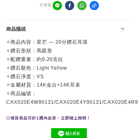
分享到
商品描述
✧
商品內容：
星芒 — 20分鑽石耳環
✧
鑽石形狀：馬眼形
0.20
✧
配鑽重量：約
克拉
✧
鑽石顏色：
Light Yellow
✧
鑽石淨度：VS
✧
金屬材質：14K金台+14K耳束
✧
商品編號：
CA
X020E4W90131/
CA
X020E4Y90131
/
CA
X020E4R9
◎現貨商品可於1週內出貨，
立即線上
詢問
！