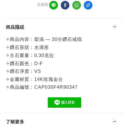
分享到
商品描述
✧
商品內容：
梨渦 — 30分鑽石戒指
✧
鑽石形狀：水滴形
✧
主石重量：0.30克拉
✧
鑽石顏色：D-F
✧
鑽石淨度：VS
✧
金屬材質：14K玫瑰金台
✧
商品編號：CAP030F4R90347
了解更多