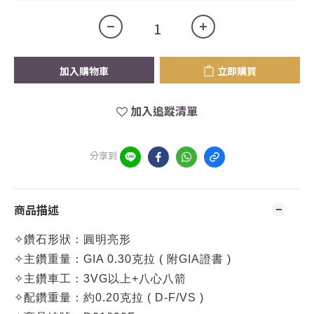
加入購物車
立即購買
加入追蹤清單
分享到
商品描述
✧
鑽石形狀：圓明亮形
✧
主鑽
重量：
GIA 0.30克拉 (
附GIA證書 )
✧
主鑽車工：3VG以上+八心八箭
✧
配鑽重量：約0.20克拉
( D-F/VS )