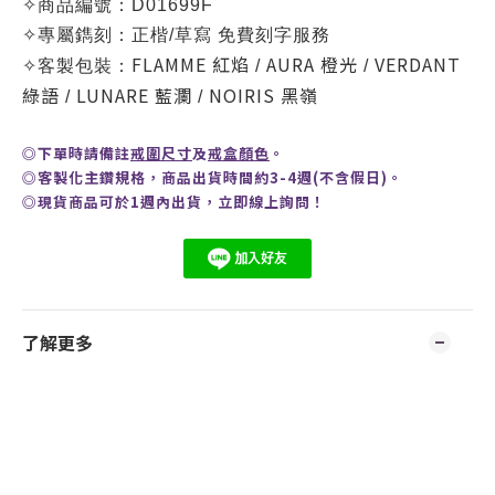
✧
商品編號：D01699F
✧
專屬鐫刻：正楷/草寫 免費刻字服務
FLAMME
紅焰
AURA 橙光
VERDANT
✧
客製包裝：
/
/
綠語
LUNARE 藍瀾
NOIRIS 黑嶺
/
/
◎
下單時請備註
戒圍尺寸
及
戒盒顏色
。
◎客製化主鑽規格，商品出貨時間約3-4週(不含假日)。
◎現貨商品可於1週內出貨，
立即線上
詢問
！
了解更多