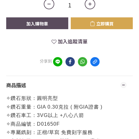
加入購物車
立即購買
加入追蹤清單
分享到
商品描述
✧
鑽石形狀：圓明亮型
✧
鑽石重量：
GIA 0.30克拉 (
附GIA證書 )
✧
鑽石車工：3VG以上 +八心八箭
✧
商品編號：D
01650F
✧
專屬鐫刻：正楷/草寫 免費刻字服務