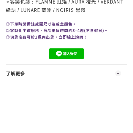
FLAMME
紅焰
AURA 橙光
VERDANT
✧
客製包裝：
/
/
綠語
LUNARE 藍瀾
NOIRIS 黑嶺
/
/
◎
下單時請備註
戒圍尺寸
及
戒盒顏色
。
◎客製化主鑽規格，商品出貨時間約3-4週(不含假日)。
◎現貨商品可於1週內出貨，
立即線上
詢問
！
了解更多