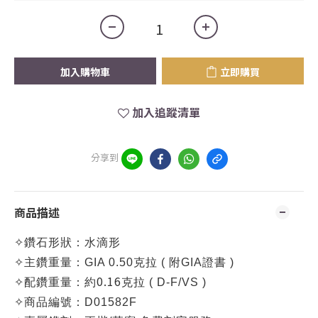
加入購物車
立即購買
加入追蹤清單
分享到
商品描述
✧
鑽石形狀：水滴形
✧
主鑽重量：
GIA 0.50克拉 (
附GIA證書 )
0.16
✧
配鑽重量：約
克拉 ( D-F/VS )
✧
商品編號：
D01582F