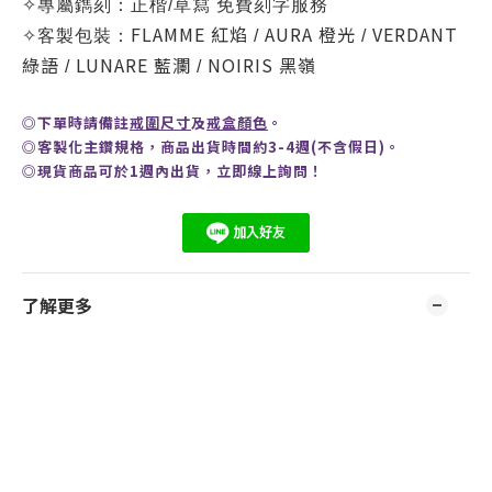
✧
專屬鐫刻：正楷/草寫 免費刻字服務
FLAMME
紅焰
AURA 橙光
VERDANT
✧
客製包裝：
/
/
綠語
LUNARE 藍瀾
NOIRIS 黑嶺
/
/
◎
下單時請備註
戒圍尺寸
及
戒盒顏色
。
◎客製化主鑽規格，商品出貨時間約3-4週(不含假日)。
◎現貨商品可於1週內出貨，
立即線上
詢問
！
了解更多