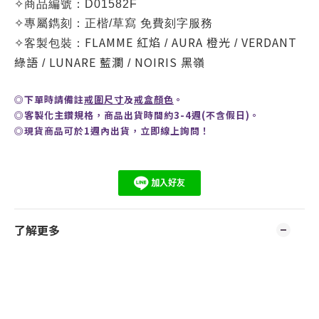
✧
商品編號：D
01582F
✧
專屬鐫刻：正楷/草寫 免費刻字服務
FLAMME
紅焰
AURA 橙光
VERDANT
✧
客製包裝：
/
/
綠語
LUNARE 藍瀾
NOIRIS 黑嶺
/
/
◎
下單時請備註
戒圍尺寸
及
戒盒顏色
。
◎客製化主鑽規格，商品出貨時間約3-4週(不含假日)。
◎現貨商品可於1週內出貨，
立即線上
詢問
！
了解更多