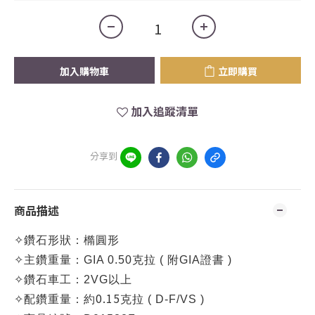
加入購物車
立即購買
加入追蹤清單
分享到
商品描述
✧
鑽石形狀：橢圓形
✧
主鑽重量：
GIA 0.50克拉 (
附GIA證書 )
✧
鑽石車工：2VG以上
0.15
✧
配鑽重量：約
克拉 ( D-F/VS )