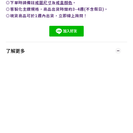
◎
下單時請備註
戒圍尺寸
及
戒盒顏色
。
◎客製化主鑽規格，商品出貨時間約3-4週(不含假日)。
◎現貨商品可於1週內出貨，
立即線上
詢問
！
了解更多