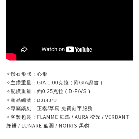
✧
鑽石形狀：心形
✧
主鑽重量：
GIA 1.00克拉 (
附GIA證書 )
✧
配鑽重量：約0.25克拉 ( D-F/VS )
✧
商品編號：
D01434F
✧
專屬鐫刻：正楷/草寫 免費刻字服務
FLAMME
紅焰
AURA 橙光
VERDANT
✧
客製包裝：
/
/
綠語
LUNARE 藍瀾
NOIRIS 黑嶺
/
/