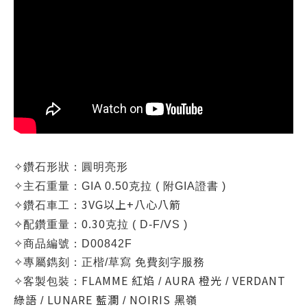
✧
鑽石形狀：圓明亮形
✧
主石重量：
GIA 0.50克拉 (
附GIA證書 )
3VG以上+八心八箭
✧
鑽石車工：
0.30
✧
配鑽重量：
克拉 ( D-F/VS )
✧
商品編號：
D00842F
✧
專屬鐫刻：正楷/草寫 免費刻字服務
FLAMME
紅焰
AURA 橙光
VERDANT
✧
客製包裝：
/
/
綠語
LUNARE 藍瀾
NOIRIS 黑嶺
/
/