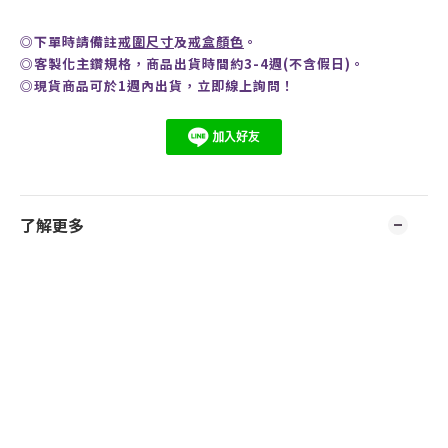
◎
下單時請備註
戒圍尺寸
及
戒盒顏色
。
◎客製化主鑽規格，商品出貨時間約3-4週(不含假日)。
◎現貨商品可於1週內出貨，
立即線上
詢問
！
了解更多