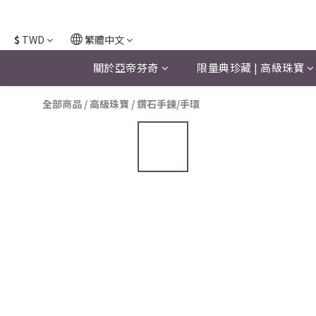
$
TWD
繁體中文
關於亞帝芬奇
限量典珍藏 | 高級珠寶
全部商品
/
高級珠寶
/
鑽石手鍊/手環