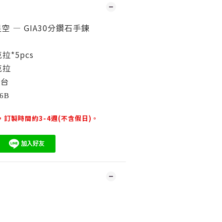
 — GIA30分鑽石手鍊
拉*5pcs
克拉
金台
6B
訂製時間約3-4週(不含假日)。