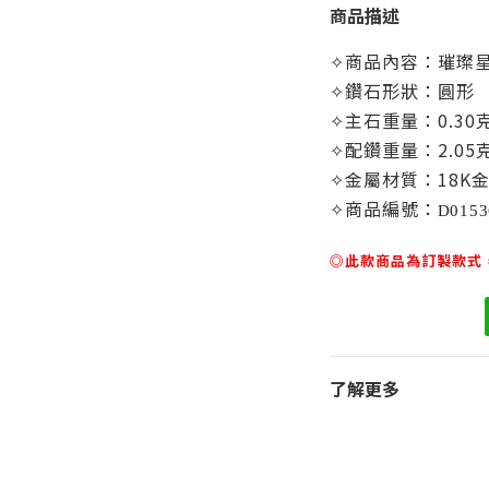
商品描述
✧商品內容：璀璨星空
✧鑽石形狀：圓形
✧主石重量：0.30克
✧
配鑽重量：2.05
✧金屬材質：18K
✧商品編號：
D0153
◎此款商品為訂製款式，
了解更多