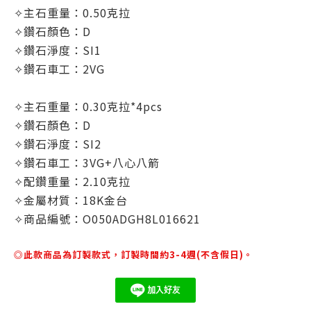
✧主石重量：
0.50克拉
✧鑽石顏色：D
✧鑽石淨度：SI1
✧鑽石車工：2VG
✧主石重量：
0.30克拉
*4pcs
✧鑽石顏色：D
✧鑽石淨度：SI2
✧鑽石車工：3VG+八心八箭
✧配鑽重量：2.10克拉
✧金屬材質：18K金台
✧商品編號：O050ADGH8L016621
◎此款商品為訂製款式，訂製時間約3-4週(不含假日)。