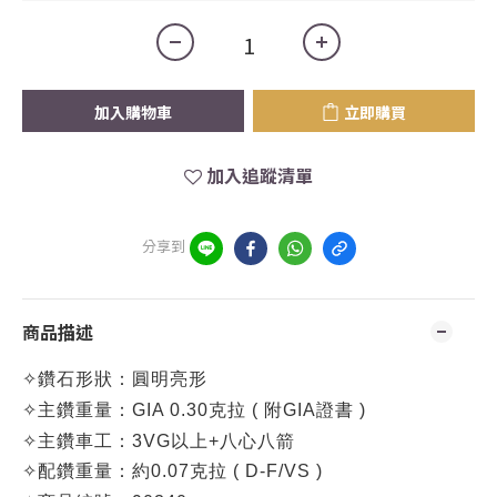
加入購物車
立即購買
加入追蹤清單
分享到
商品描述
✧
鑽石形狀：圓明亮形
✧
主鑽重量：
GIA 0.30克拉 (
附GIA證書 )
✧
主鑽車工：3VG以上+八心八箭
✧
配鑽重量：約0.07克拉
( D-F/VS )