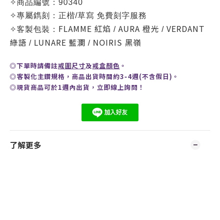
✧
商品編號：90340
✧
專屬鐫刻：正楷/草寫 免費刻字服務
FLAMME 紅焰
AURA 橙光
VERDANT
✧
客製包裝：
/
/
綠語
LUNARE 藍瀾
NOIRIS 黑嶺
/
/
◎
下單時請備註
戒圍尺寸
及
戒盒顏色
。
◎客製化主鑽規格，商品出貨時間約3-4週(不含假日)。
◎現貨商品可於1週內出貨，
立即線上
詢問
！
了解更多