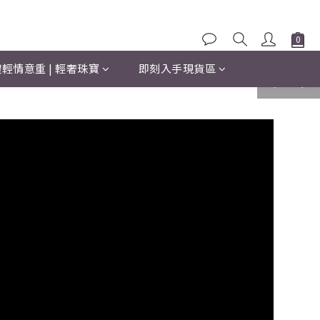
輕情意重 | 輕奢珠寶
即刻入手現貨區
prev
next