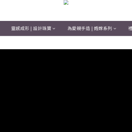
靈感成形 | 設計珠寶
為愛親手造 | 婚嫁系列
禮