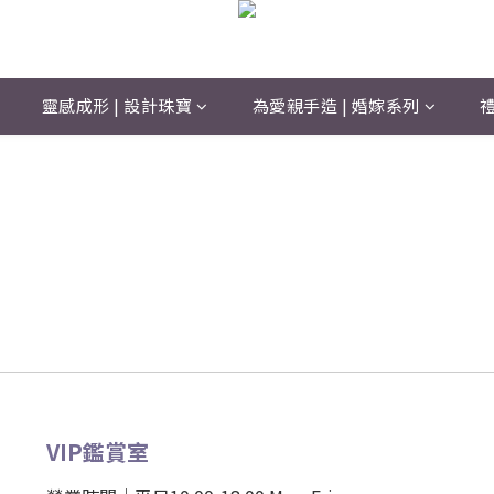
靈感成形 | 設計珠寶
為愛親手造 | 婚嫁系列
禮
VIP鑑賞室