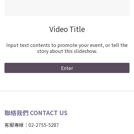
Video Title
Input text contents to promote your event, or tell the
story about this slideshow.
Enter
聯絡我們 CONTACT US
客服專線｜02-2755-5287