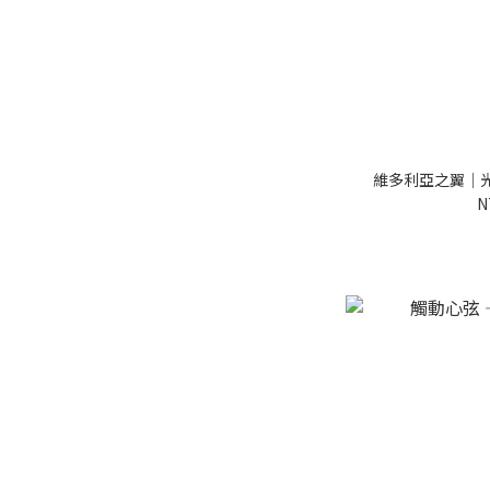
維多利亞之翼｜光
N