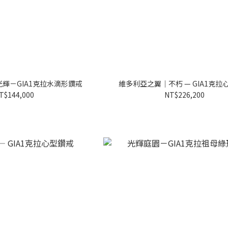
輝－GIA1克拉水滴形鑽戒
維多利亞之翼｜不朽 — GIA1克拉
T$144,000
NT$226,200