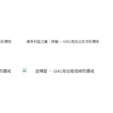
心形鑽戒
維多利亞之翼｜榮耀 — GIA1克拉公主方形鑽戒