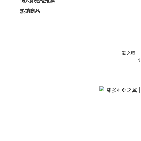
情人節送禮推薦
熱銷商品
愛之環 －
N