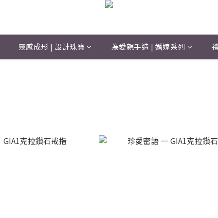
靈感成形 | 設計珠寶
為愛親手造 | 婚嫁系列
禮