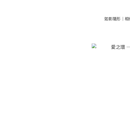
如影隨形｜相依