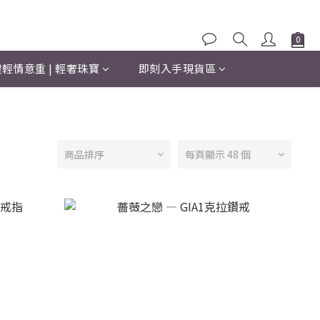
輕情意重 | 輕奢珠寶
即刻入手現貨區
商品排序
每頁顯示 48 個