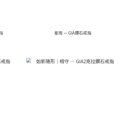
指
星雨 — GIA鑽石戒指