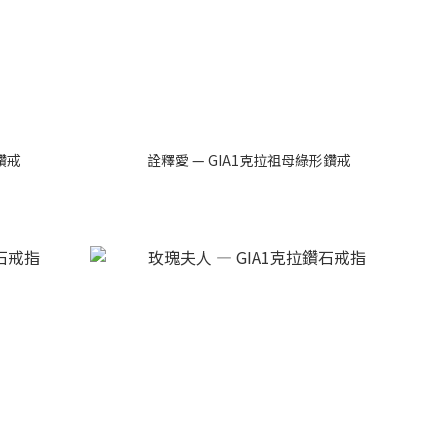
鑽戒
詮釋愛 — GIA1克拉祖母綠形鑽戒