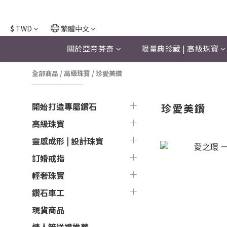
$
TWD
繁體中文
關於亞帝芬奇
限量典珍藏 | 高級珠寶
全部商品
/
高級珠寶
/
珍愛美鑽
開始打造專屬鑽石
珍愛美鑽
高級珠寶
靈感成形 | 設計珠寶
訂婚戒指
輕奢珠寶
鑽石車工
現貨商品