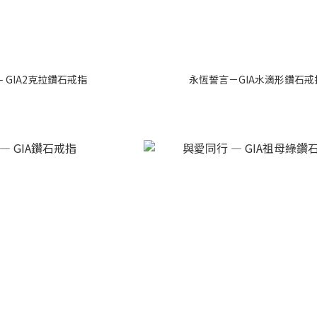
 GIA2克拉鑽石戒指
永恆誓言－GIA水滴形鑽石戒