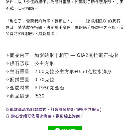
陪伴，以「永恆的相伴」為設計靈感，如同影子陪伴著身形，寸步
不離，日夜相隨。
「別忘了，需要我的時候，我都在！」—— 《如影隨形》的雙石
意涵，悄悄藏在指間，決定攜手度過一生的緣分多麼得之不易，我
的愛將如影隨形，越愛越深。
✧
商品內容：
如影隨形｜相守 — GIA2克拉鑽石戒指
✧
鑽石形狀：公主方形
✧
主石重量：2.00克拉公主方形+0.50克拉水滴形
0.70
✧
配鑽重量：
克拉
PT950
✧
金屬材質：
鉑金台
✧
商品編號：
I530
◎此款商品為訂製款式，訂製時間約3-4週(不含假日)。
◎
鑽石等級可依需求挑選，歡迎線上詢問！