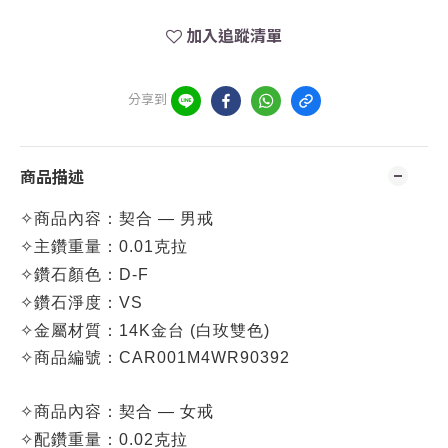
加入追蹤清單
分享到
商品描述
✧
商品內容：契合 — 男戒
✧
主鑽重量：0.01克拉
✧
鑽石顏色：D-F
✧
鑽石淨度：VS
✧
金屬材質：14K金台 (白玫雙色)
✧
商品編號：CA
R001M4WR90392
✧
商品內容：
契合 — 女戒
✧
配鑽重量：0.02克拉