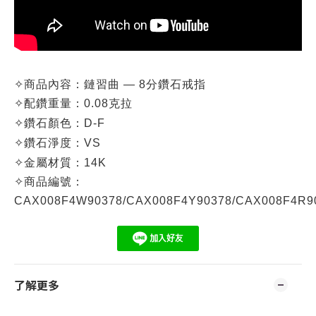
✧
商品內容：
鏈習曲
—
8分鑽石戒指
✧
配鑽重量：0.08克拉
✧
鑽石顏色：D-F
✧
鑽石淨度：VS
✧
金屬材質：14K
✧
商品編號：
CAX008F4W90378/
CAX008F4Y90378/
CAX008F4R9
了解更多