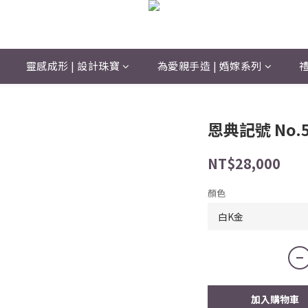
靈感成形 | 設計珠寶
為愛親手造 | 婚嫁系列
禮
恩典記號 No.
NT$28,000
顏色
加入購物車