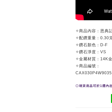
✧
商品內容：
恩典記
✧
配鑽重量：0.30
✧
鑽石顏色：D-F
✧
鑽石淨度：VS
✧
金屬材質：14K金
✧
商品編號：
CAX030P4W
9035
◎現貨商品可於1週內