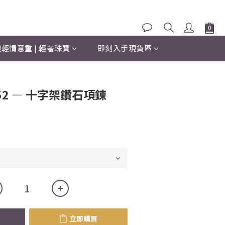
輕情意重 | 輕奢珠寶
即刻入手現貨區
立即購買
52 — 十字架鑽石項鍊
立即購買