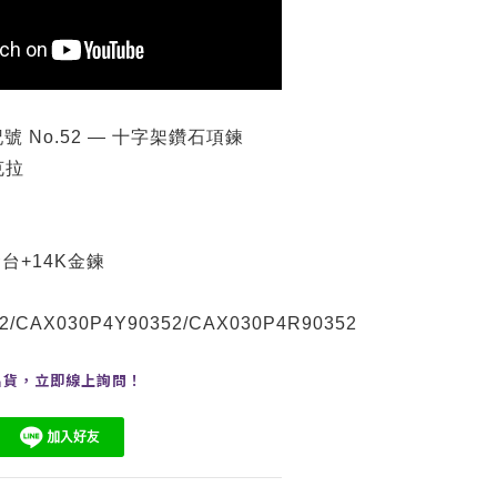
號 No.52 — 十字架鑽石項鍊
克拉
台+14K金鍊
2/CAX030P4Y90352/CAX030P4R90352
出貨，
立即線上
詢問
！