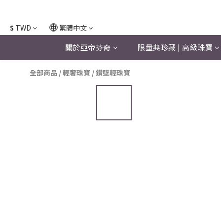
$
TWD
繁體中文
關於亞帝芬奇
限量典珍藏 | 高級珠寶
全部商品
/
輕奢珠寶
/
鑽墜輕珠寶