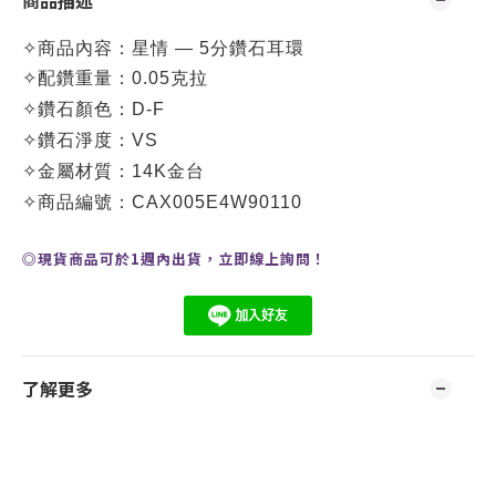
商品描述
✧
商品內容：
星情 — 5分鑽石耳環
✧
配鑽重量：0.05克拉
✧
鑽石顏色：D-F
✧
鑽石淨度：VS
✧
金屬材質：14K金台
✧
商品編號：CA
X005E4W90110
◎現貨商品可於1週內出貨，
立即線上
詢問
！
了解更多