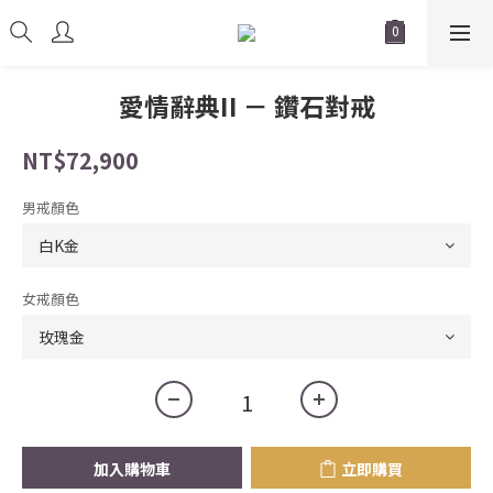
愛情辭典II － 鑽石對戒
NT$72,900
男戒顏色
女戒顏色
加入購物車
立即購買