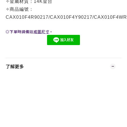
✧
金屬材質：
14K金台
✧
商品編號：
CA
X010F4R90217
/
CA
X010F4Y90217
/
CA
X010F4WR
◎
下單時請備註
戒圍尺寸
。
了解更多