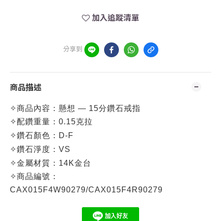
加入追蹤清單
分享到
商品描述
✧
商品內容：
懸想 — 15分鑽石戒指
✧
配鑽重量：0.15克拉
✧
鑽石顏色：D-F
✧
鑽石淨度：VS
✧
金屬材質：14K金台
✧
商品編號：
CA
X015F4W90279/CAX015F4R90279