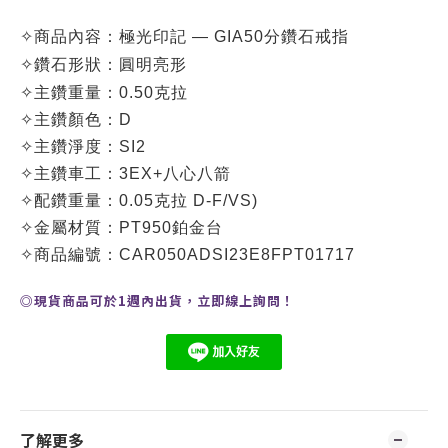
✧
商品內容：
極光印記 — GIA50分鑽石戒指
✧
鑽石形狀：圓明亮形
✧
主鑽重量：0.50克拉
✧
主鑽
顏色：D
✧
主鑽
淨度：SI2
✧
主鑽
車工：3EX+八心八箭
✧
配鑽重量
：0.05克拉 D-F/VS)
✧
金屬材質：PT950鉑金台
✧
商品編號：
CAR050ADSI23E8FPT01717
◎現貨商品可於1週內出貨，
立即線上
詢問
！
了解更多