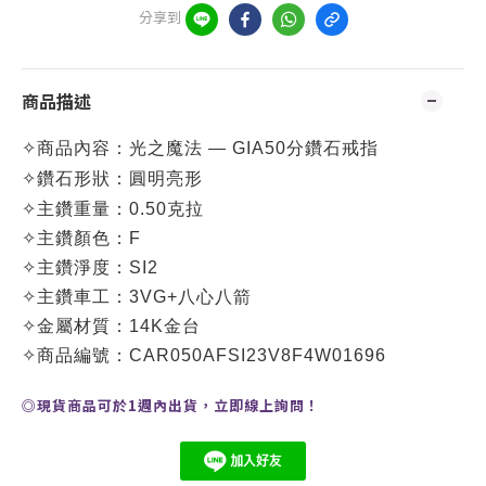
分享到
商品描述
✧
商品內容：
光之魔法 — GIA50分鑽石戒指
✧
鑽石形狀：圓明亮形
✧
主鑽重量：0.50克拉
✧
主鑽
顏色：F
✧
主鑽
淨度：SI2
✧
主鑽
車工：3VG+八心八箭
✧
金屬材質：14K金台
✧
商品編號：
CAR050AFSI23V8F4W01696
◎現貨商品可於1週內出貨，
立即線上
詢問
！