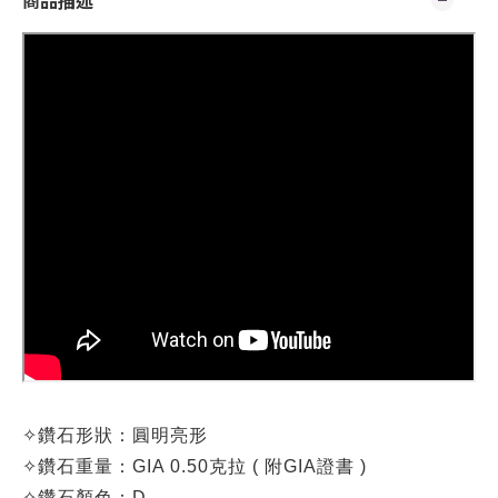
商品描述
✧
鑽石形狀：圓明亮
形
✧
鑽石重量：
GIA 0.50克拉 (
附GIA證書 )
✧
鑽石顏色：D