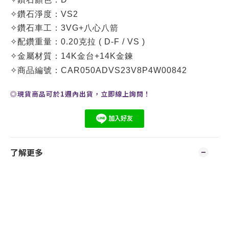
✧
鑽石淨度
：VS2
✧
鑽石車工：3VG+八心八箭
✧
配鑽重量：0.20克拉 ( D-F / VS )
✧
金屬材質：14K金台+14K金鍊
✧
商品編號：
CAR050ADVS23V8P4W00842
◎現貨商品可於1週內出貨，
立即線上
詢問
！
了解更多