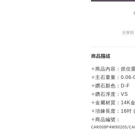
分享到
商品描述
✧
商品內容：
抓住愛
✧
主石重量：0.06-
✧
鑽石顏色：D-F
✧
鑽石淨度：VS
✧
金屬材質：14K金
✧
項鍊長度
：16吋 
✧
商品編號：
CAR008P4W90205/
CA