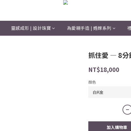
靈感成形 | 設計珠寶
為愛親手造 | 婚嫁系列
禮
抓住愛 — 8
NT$18,000
顏色
加入購物車