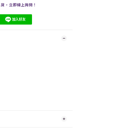
出貨，
立即線上
詢問
！