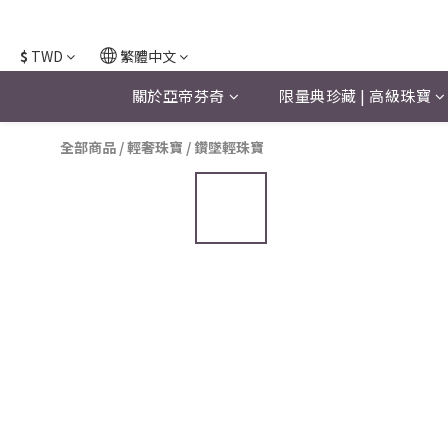
$
TWD
繁體中文
關於亞帝芬奇
限量典珍藏 | 高級珠寶
全部商品
/
輕奢珠寶
/
鑽墜輕珠寶