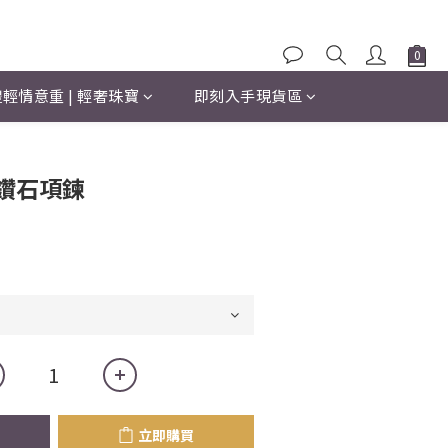
輕情意重 | 輕奢珠寶
即刻入手現貨區
立即購買
分鑽石項鍊
立即購買