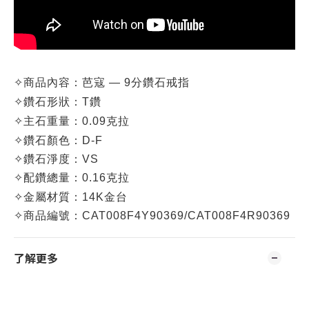
✧
商品內容：
芭寇 — 9分鑽石戒指
✧
鑽石形狀：T鑽
✧
主石重量：0.09克拉
✧
鑽石顏色：D-F
✧
鑽石淨度：VS
✧
配鑽總量：0.16克拉
✧
金屬材質：14K金台
✧
商品編號：
CAT008F4Y90369/CAT008F4R90369
了解更多