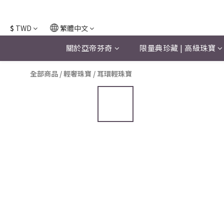
$
TWD
繁體中文
關於亞帝芬奇
限量典珍藏 | 高級珠寶
全部商品
/
輕奢珠寶
/
耳環輕珠寶