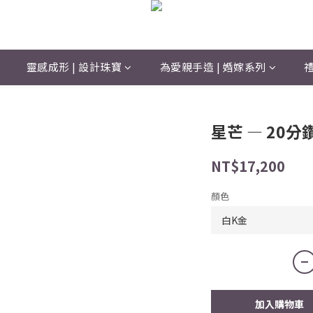
靈感成形 | 設計珠寶
為愛親手造 | 婚嫁系列
禮
星芒 — 20
NT$17,200
顏色
加入購物車