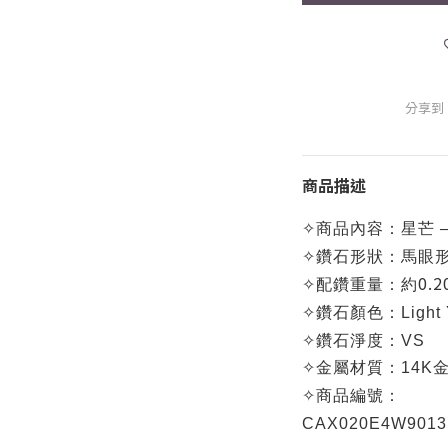
分享到
商品描述
✧
商品內容：
星芒 
✧
鑽石形狀：馬眼
0.2
✧
配鑽重量：約
✧
鑽石顏色：
Light
✧
鑽石淨度：VS
✧
金屬材質：14K金
✧
商品編號：
CA
X020E4W9013