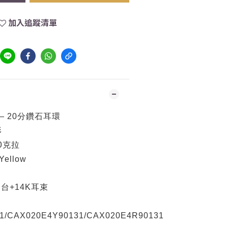
加入追蹤清單
— 20分鑽石耳環
形
0
克拉
 Yellow
台+14K耳束
1/
CA
X020E4Y90131
/
CA
X020E4R90131