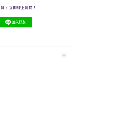
出貨，
立即線上
詢問
！