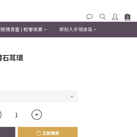
輕情意重 | 輕奢珠寶
即刻入手現貨區
立即購買
分鑽石耳環
立即購買