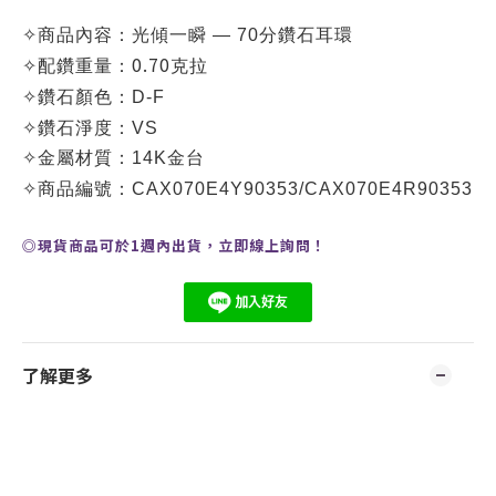
✧
商品內容：
光傾一瞬 — 70分鑽石耳環
0.70
✧
配鑽重量：
克拉
✧
鑽石顏色：D-F
✧
鑽石淨度：VS
✧
金屬材質：14K金台
✧
商品編號：CA
X070E4Y90353/
CA
X070E4R90353
◎現貨商品可於1週內出貨，
立即線上
詢問
！
了解更多